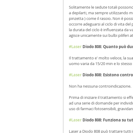
Solitamente le sedute totali possono 
a depilarti, ma sempre utilizzando me
pinzetta ) come il rasoio. Non è poss
occorre adeguarsi al ciclo di vita del 
la durata del ciclo è influenzata da vari
agisce unicamente sui bulbi piliferi 
#Laser
 Diodo 808: Quanto può du
Il trattamento e' molto veloce, la su
uomo varia da 15/20 min e lo stesso 
#Laser
 Diodo 808: Esistono contro
Non ha nessuna controindicazione.
Prima di iniziare il trattamento si ef
ad una serie di domande per individu
uso di farmaci fotosensibili, gravidan
#Laser
 Diodo 808: Funziona su tu
Laser a Diodo 808 può trattare tutti i t