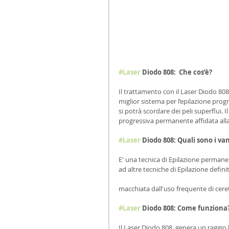
#Laser
 Diodo 808:  Che cos’è?
Il trattamento con il Laser Diodo 808,
miglior sistema per l’epilazione prog
si potrà scordare dei peli superflui. 
progressiva permanente affidata alla 
#Laser
 Diodo 808: Quali sono i va
E' una tecnica di Epilazione perman
ad altre tecniche di Epilazione definit
macchiata dall'uso frequente di ceretta
#Laser
 Diodo 808: Come funziona
Il Laser Diodo 808  genera un raggio 