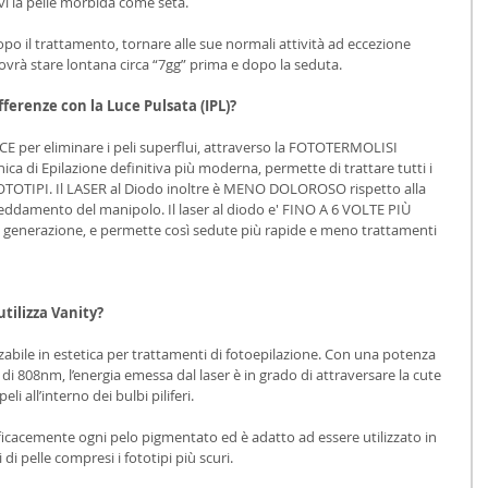
i la pelle morbida come seta.
o il trattamento, tornare alle sue normali attività ad eccezione 
dovrà stare lontana circa “7gg” prima e dopo la seduta.
ifferenze con la Luce Pulsata (IPL)?
CE per eliminare i peli superflui, attraverso la FOTOTERMOLISI 
nica di Epilazione definitiva più moderna, permette di trattare tutti i 
 FOTOTIPI. Il LASER al Diodo inoltre è MENO DOLOROSO rispetto alla 
freddamento del manipolo. Il laser al diodo e' FINO A 6 VOLTE PIÙ 
a generazione, e permette così sedute più rapide e meno trattamenti 
tilizza Vanity?
zzabile in estetica per trattamenti di fotoepilazione. Con una potenza 
 808nm, l’energia emessa dal laser è in grado di attraversare la cute 
i all’interno dei bulbi piliferi.
cacemente ogni pelo pigmentato ed è adatto ad essere utilizzato in 
i di pelle compresi i fototipi più scuri.