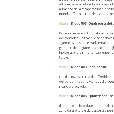
attraversare la cute ed essere assorbi
aumento della temperatura e distruzi
quindi l’effetto di una depilazione pe
#Laser
 Diodo 808: Quali parti de
Possono essere sottoposte al trattam
del condotto uditivo e le zone dove 
zigomo. Non solo le tradizionali zone
gambe e dell’inguine, ma anche, negli 
inoltre trattare simultaneamente nel
totale.
#Laser
 Diodo 808: E' doloroso?
No. Il nuovo sistema di raffreddame
dell'epidermide che viene così prote
sicuro e piacevole.
#Laser
 Diodo 808: Quante sedute
Il numero delle sedute dipende dal col
zona da trattare e da persona a pers