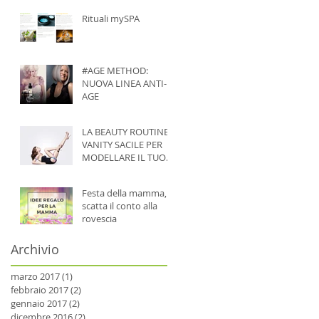
Rituali mySPA
#AGE METHOD:
NUOVA LINEA ANTI-
AGE
LA BEAUTY ROUTINE
VANITY SACILE PER
MODELLARE IL TUO
CORPO
Festa della mamma,
scatta il conto alla
rovescia
Archivio
marzo 2017
(1)
1 post
febbraio 2017
(2)
2 post
gennaio 2017
(2)
2 post
dicembre 2016
(2)
2 post