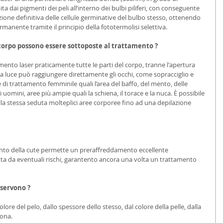
ta dai pigmenti dei peli all’interno dei bulbi piliferi, con conseguente 
one definitiva delle cellule germinative del bulbo stesso, ottenendo 
rmanente tramite il principio della fototermolisi selettiva.
l corpo possono essere sottoposte al trattamento ?
ento laser praticamente tutte le parti del corpo, tranne l'apertura 
la luce può raggiungere direttamente gli occhi, come sopracciglio e 
 di trattamento femminile quali l’area del baffo, del mento, delle 
uomini, aree più ampie quali la schiena, il torace e la nuca. È possibile 
la stessa seduta molteplici aree corporee fino ad una depilazione 
nto della cute permette un preraffreddamento eccellente 
tta da eventuali rischi, garantento ancora una volta un trattamento 
 servono ?
ore del pelo, dallo spessore dello stesso, dal colore della pelle, dalla 
ona. 