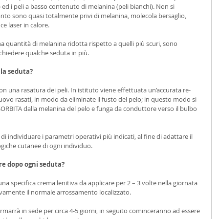
 ed i peli a basso contenuto di melanina (peli bianchi). Non si 
anto sono quasi totalmente privi di melanina, molecola bersaglio, 
e laser in calore. 
 quantità di melanina ridotta rispetto a quelli più scuri, sono 
richiedere qualche seduta in più.
lla seduta?
on una rasatura dei peli. In istituto viene effettuata un’accurata re-
uovo rasati, in modo da eliminate il fusto del pelo; in questo modo si 
SORBITA dalla melanina del pelo e funga da conduttore verso il bulbo 
i individuare i parametri operativi più indicati, al fine di adattare il 
ogiche cutanee di ogni individuo.
are dopo ogni seduta?
na specifica crema lenitiva da applicare per 2 – 3 volte nella giornata 
ivamente il normale arrossamento localizzato.
e permarrà in sede per circa 4-5 giorni, in seguito cominceranno ad essere 