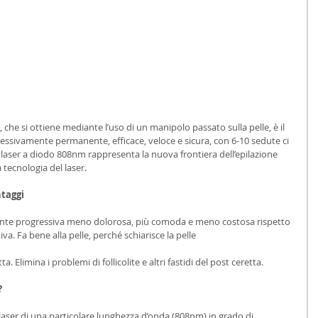
 che si ottiene mediante l’uso di un manipolo passato sulla pelle, è il 
ressivamente permanente, efficace, veloce e sicura, con 6-10 sedute ci 
Il laser a diodo 808nm rappresenta la nuova frontiera dell’epilazione 
tecnologia del laser. 
ntaggi
ente progressiva meno dolorosa, più comoda e meno costosa rispetto 
iva. Fa bene alla pelle, perché schiarisce la pelle
. Elimina i problemi di follicolite e altri fastidi del post ceretta.
?
laser di una particolare lunghezza d’onda (808nm) in grado di 