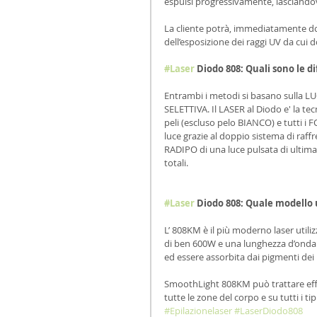
espulsi progressivamente, lasciandov
La cliente potrà, immediatamente dop
dell’esposizione dei raggi UV da cui 
#Laser
 Diodo 808: Quali sono le d
Entrambi i metodi si basano sulla LU
SELETTIVA. Il LASER al Diodo e' la tec
peli (escluso pelo BIANCO) e tutti i
luce grazie al doppio sistema di raf
RADIPO di una luce pulsata di ultim
totali.
#Laser
 Diodo 808: Quale modello u
L’ 808KM è il più moderno laser utili
di ben 600W e una lunghezza d’onda di
ed essere assorbita dai pigmenti dei pel
SmoothLight 808KM può trattare effi
tutte le zone del corpo e su tutti i tip
#Epilazionelaser
#LaserDiodo808