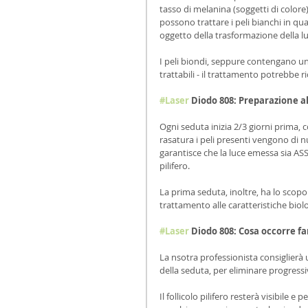
tasso di melanina (soggetti di colore)
possono trattare i peli bianchi in qu
oggetto della trasformazione della luc
I peli biondi, seppure contengano una
trattabili - il trattamento potrebbe 
#Laser
 Diodo 808: Preparazione a
Ogni seduta inizia 2/3 giorni prima, c
rasatura i peli presenti vengono di n
garantisce che la luce emessa sia AS
pilifero.
La prima seduta, inoltre, ha lo scopo d
trattamento alle caratteristiche biol
#Laser
 Diodo 808: Cosa occorre f
La nsotra professionista consiglierà u
della seduta, per eliminare progress
Il follicolo pilifero resterà visibile 