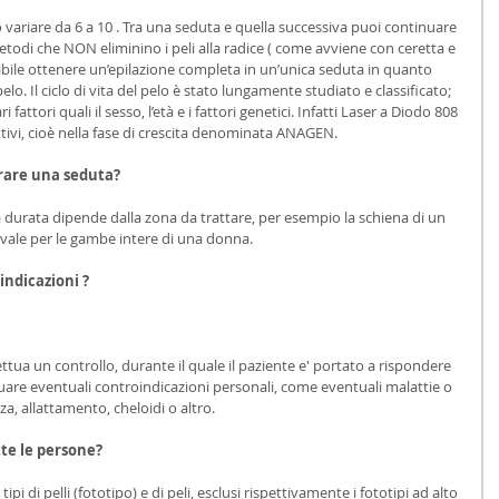
variare da 6 a 10 . Tra una seduta e quella successiva puoi continuare 
todi che NON eliminino i peli alla radice ( come avviene con ceretta e 
ibile ottenere un’epilazione completa in un’unica seduta in quanto 
pelo. Il ciclo di vita del pelo è stato lungamente studiato e classificato; 
 fattori quali il sesso, l’età e i fattori genetici. Infatti Laser a Diodo 808 
attivi, cioè nella fase di crescita denominata ANAGEN.
rare una seduta?
a durata dipende dalla zona da trattare, per esempio la schiena di un 
vale per le gambe intere di una donna.
indicazioni ?
fettua un controllo, durante il quale il paziente e' portato a rispondere 
are eventuali controindicazioni personali, come eventuali malattie o 
za, allattamento, cheloidi o altro.
tte le persone?
ipi di pelli (fototipo) e di peli, esclusi rispettivamente i fototipi ad alto 