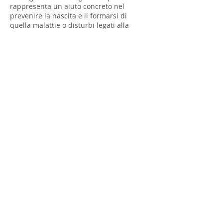
rappresenta un aiuto concreto nel
prevenire la nascita e il formarsi di
quella malattie o disturbi legati alla
salute del piede.
Trattamento alla paraffina per
mani e piedi
La paraffina è una cera vegetale, capace
di immagazzinare molto calore e poi
rilasciarlo lentamente. Per questa sua
proprietà risulta particolarmente utile in
questo genere di trattamento. la pelle